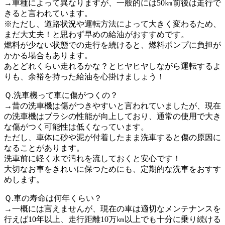
→車種によって異なりますが、一般的には50㎞前後は走行で
きると言われています。
※ただし、道路状況や運転方法によって大きく変わるため、
まだ大丈夫！と思わず早めの給油がおすすめです。
燃料が少ない状態での走行を続けると、燃料ポンプに負担が
かかる場合もあります。
あとどれくらい走れるかな？とヒヤヒヤしながら運転するよ
りも、余裕を持った給油を心掛けましょう！
Ｑ.洗車機って車に傷がつくの？
→昔の洗車機は傷がつきやすいと言われていましたが、現在
の洗車機はブラシの性能が向上しており、通常の使用で大き
な傷がつく可能性は低くなっています。
ただし、車体に砂や泥が付着したまま洗車すると傷の原因に
なることがあります。
洗車前に軽く水で汚れを流しておくと安心です！
大切なお車をきれいに保つためにも、定期的な洗車をおすす
めします。
Ｑ.車の寿命は何年くらい？
→一概には言えませんが、現在の車は適切なメンテナンスを
行えば10年以上、走行距離10万㎞以上でも十分に乗り続ける