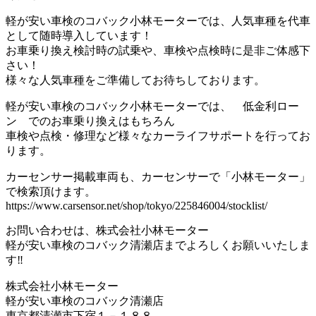
軽が安い車検のコバック小林モーターでは、人気車種を代車
として随時導入しています！
お車乗り換え検討時の試乗や、車検や点検時に是非ご体感下
さい！
様々な人気車種をご準備してお待ちしております。
軽が安い車検のコバック小林モーターでは、 低金利ロー
ン でのお車乗り換えはもちろん
車検や点検・修理など様々なカーライフサポートを行ってお
ります。
カーセンサー掲載車両も、カーセンサーで「小林モーター」
で検索頂けます。
https://www.carsensor.net/shop/tokyo/225846004/stocklist/
お問い合わせは、株式会社小林モーター
軽が安い車検のコバック清瀬店までよろしくお願いいたしま
す‼
株式会社小林モーター
軽が安い車検のコバック清瀬店
東京都清瀬市下宿１－１８８