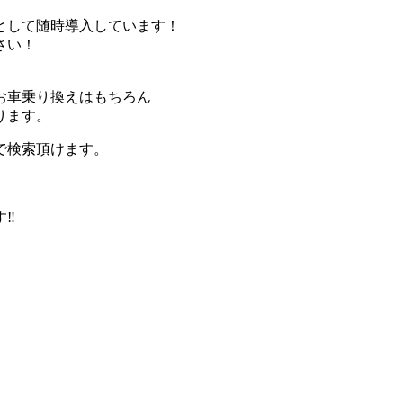
として随時導入しています！
さい！
お車乗り換えはもちろん
ります。
で検索頂けます。
す‼