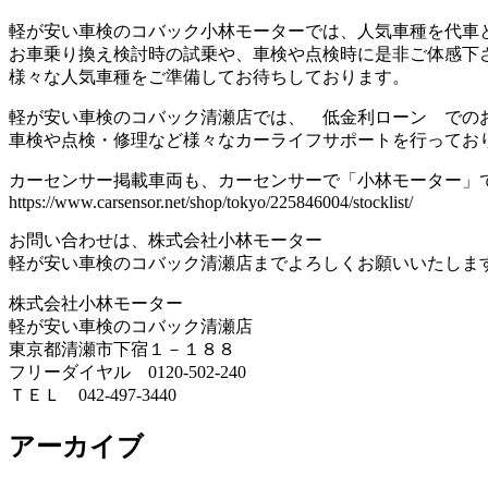
軽が安い車検のコバック小林モーターでは、人気車種を代車
お車乗り換え検討時の試乗や、車検や点検時に是非ご体感下
様々な人気車種をご準備してお待ちしております。
軽が安い車検のコバック清瀬店では、 低金利ローン での
車検や点検・修理など様々なカーライフサポートを行ってお
カーセンサー掲載車両も、カーセンサーで「小林モーター」
https://www.carsensor.net/shop/tokyo/225846004/stocklist/
お問い合わせは、株式会社小林モーター
軽が安い車検のコバック清瀬店までよろしくお願いいたしま
株式会社小林モーター
軽が安い車検のコバック清瀬店
東京都清瀬市下宿１－１８８
フリーダイヤル 0120-502-240
ＴＥＬ 042-497-3440
アーカイブ