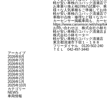
軽が安い車検のコバック清瀬店で
お車乗り換え検討時の試乗や、車
様々な人気車種をご準備してお待
軽が安い車検のコバック清瀬店で
車検や点検・修理など様々なカー
カーセンサー掲載車両も、カーセ
https://www.carsensor.net/shop/to
お問い合わせは、株式会社小林モ
軽が安い車検のコバック清瀬店ま
株式会社小林モーター
軽が安い車検のコバック清瀬店
東京都清瀬市下宿１－１８８
フリーダイヤル 0120-502-240
ＴＥＬ 042-497-3440
アーカイブ
2026年8月
2026年7月
2026年6月
2026年5月
2026年4月
2026年3月
2026年2月
2026年1月
2025年10月
カテゴリー
NEWS
車両情報