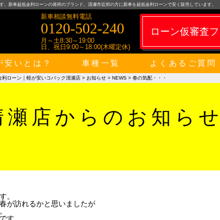
す。新車超低金利ローンの発祥のブランド。清瀬市近郊の方に新車を超低金利ローンで安く販売しています。
新車相談無料電話
0120-502-240
ローン仮審査フ
月～土8:30～19:00
日、祝日9:00～18:00(木曜定休)
が安いとは？
車種一覧
よくあるご質問
金利ローン｜軽が安いコバック清瀬店
>
お知らせ
>
NEWS
>
春の気配・・・
清瀬店からのお知ら
す。
春が訪れるかと思いましたが
。
です。