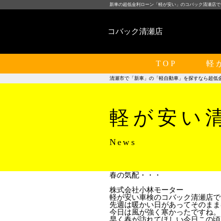
新車の超低金利ローン「軽が安い」のコバック清瀬店で
コバック清瀬店
TOP
軽
清瀬市で「新車」の「軽自動車」を探すなら超低
軽が安い
News
春の気配・・・
株式会社小林モーター
軽が安い車検のコバック清瀬店で
先週は暖かい日があってそのまま
今日は風が強く寒かったですね。
早く春が訪れてほしい今日この頃