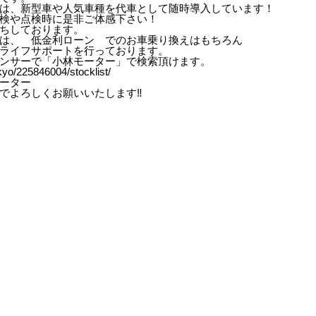
は、新型車や人気車種を代車として随時導入しています！
検や点検時に是非ご体感下さい！
ちしております。
は、 低金利ローン でのお車乗り換えはもちろん
ライフサポートを行っております。
ンサーで「小林モーター」で検索頂けます。
kyo/225846004/stocklist/
ーター
でよろしくお願いいたします‼