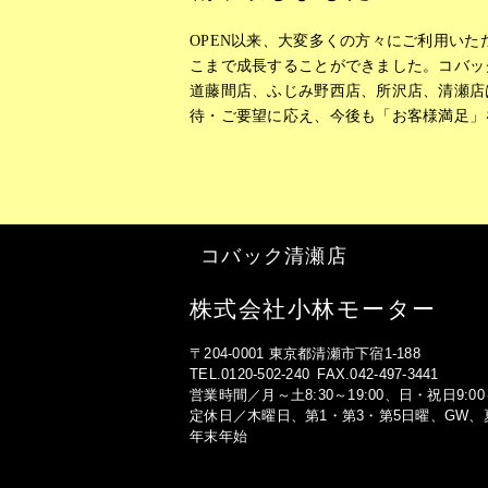
OPEN以来、大変多くの方々にご利用い
こまで成長することができました。コバッ
道藤間店、ふじみ野西店、所沢店、清瀬店
待・ご要望に応え、今後も「お客様満足」
コバック清瀬店
株式会社小林モーター
〒204-0001 東京都清瀬市下宿1-188
TEL.0120-502-240 FAX.042-497-3441
営業時間／月～土8:30～19:00、日・祝日9:00～
定休日／木曜日、第1・第3・第5日曜、GW、
年末年始